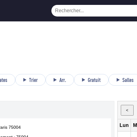
ates
Trier
Arr.
Gratuit
Salles
<
Lun
M
Paris 75004