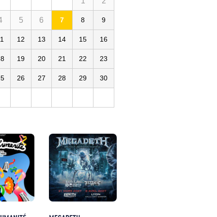
1
2
4
5
6
7
8
9
11
12
13
14
15
16
18
19
20
21
22
23
25
26
27
28
29
30