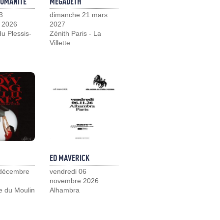
HUMANITÉ
MEGADETH
3
dimanche 21 mars
 2026
2027
u Plessis-
Zénith Paris - La
Villette
ED MAVERICK
 décembre
vendredi 06
novembre 2026
e du Moulin
Alhambra