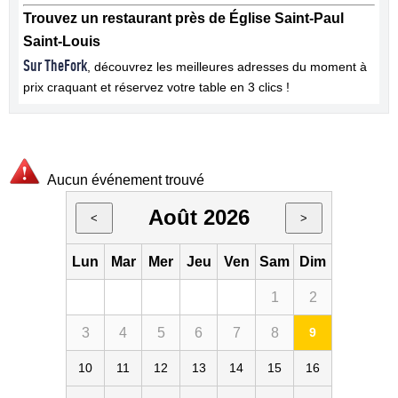
Trouvez un restaurant près de Église Saint-Paul
Saint-Louis
Sur TheFork
, découvrez les meilleures adresses du moment à
prix craquant et réservez votre table en 3 clics !
Aucun événement trouvé
Août 2026
<
>
Lun
Mar
Mer
Jeu
Ven
Sam
Dim
1
2
3
4
5
6
7
8
9
10
11
12
13
14
15
16