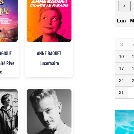
<
Lun
M
3
AGIQUE
ANNE BAQUET
10
îté Rive
Lucernaire
17
e
24
31