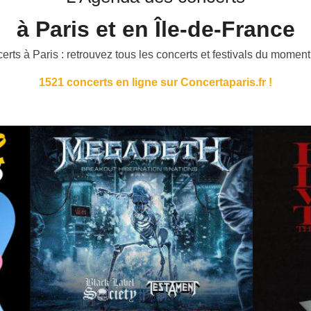
à Paris et en Île-de-France
certs à Paris : retrouvez tous les concerts et festivals du momen
1521
concerts en ligne sur Concertaparis.fr !