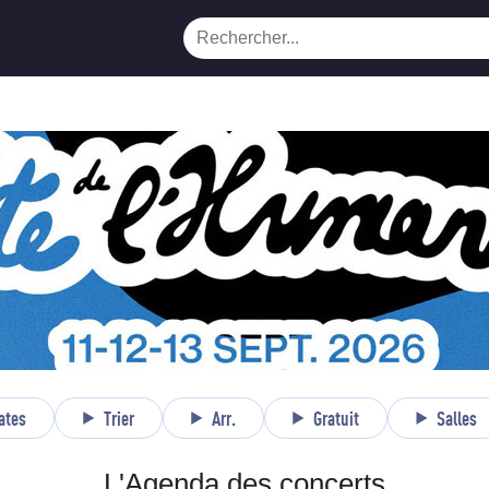
ates
Trier
Arr.
Gratuit
Salles
L'Agenda des concerts