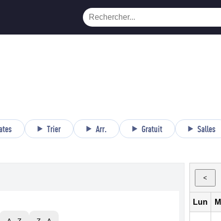
ates
Trier
Arr.
Gratuit
Salles
<
Lun
M