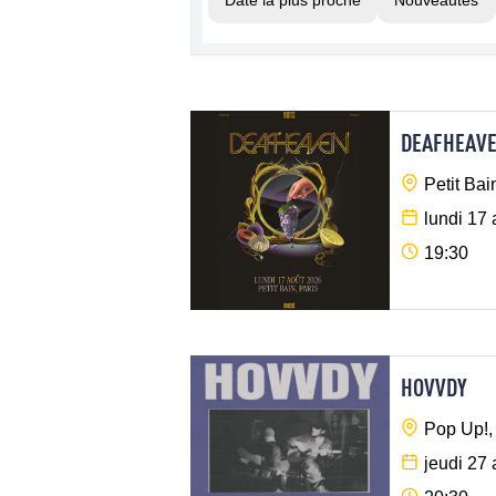
Date la plus proche
Nouveautés
DEAFHEAV
Petit Bai
lundi 17
19:30
HOVVDY
Pop Up!,
jeudi 27