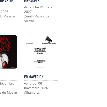
HUMANITÉ
MEGADETH
3
dimanche 21 mars
 2026
2027
u Plessis-
Zénith Paris - La
Villette
ED MAVERICK
 décembre
vendredi 06
novembre 2026
e du Moulin
Alhambra