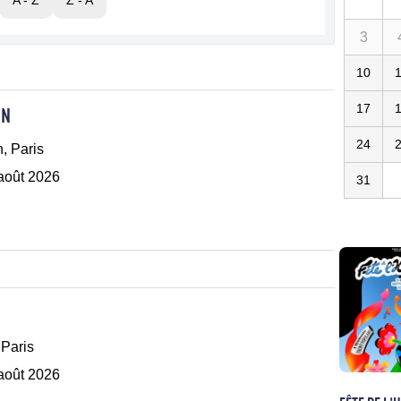
A - Z
Z - A
3
10
17
EN
24
n, Paris
 août 2026
31
 Paris
 août 2026