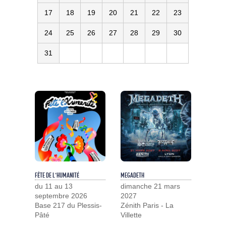
17
18
19
20
21
22
23
24
25
26
27
28
29
30
31
FÊTE DE L'HUMANITÉ
MEGADETH
du 11 au 13
dimanche 21 mars
septembre 2026
2027
Base 217 du Plessis-
Zénith Paris - La
Pâté
Villette