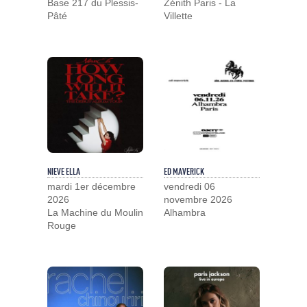
Base 217 du Plessis-
Zénith Paris - La
Pâté
Villette
NIEVE ELLA
ED MAVERICK
mardi 1er décembre
vendredi 06
2026
novembre 2026
La Machine du Moulin
Alhambra
Rouge