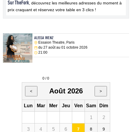
Sur TheFork
, découvrez les meilleures adresses du moment à
prix craquant et réservez votre table en 3 clics !
ALISSA WENZ
Essaion Theatre, Paris
du 27 août au 01 octobre 2026
21:00
0 / 0
Août 2026
<
>
Lun
Mar
Mer
Jeu
Ven
Sam
Dim
1
2
3
4
5
6
7
8
9