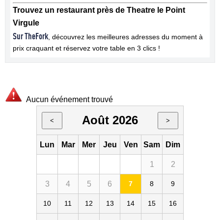
Trouvez un restaurant près de Theatre le Point
Virgule
Sur TheFork
, découvrez les meilleures adresses du moment à
prix craquant et réservez votre table en 3 clics !
Aucun événement trouvé
Août 2026
<
>
Lun
Mar
Mer
Jeu
Ven
Sam
Dim
1
2
3
4
5
6
7
8
9
10
11
12
13
14
15
16