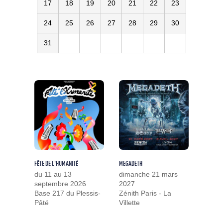
17
18
19
20
21
22
23
24
25
26
27
28
29
30
31
FÊTE DE L'HUMANITÉ
MEGADETH
du 11 au 13
dimanche 21 mars
septembre 2026
2027
Base 217 du Plessis-
Zénith Paris - La
Pâté
Villette