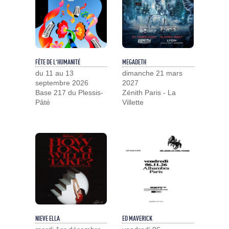
FÊTE DE L'HUMANITÉ
MEGADETH
du 11 au 13
dimanche 21 mars
septembre 2026
2027
Base 217 du Plessis-
Zénith Paris - La
Pâté
Villette
NIEVE ELLA
ED MAVERICK