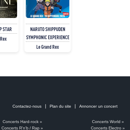
P STAR
NARUTO SHIPPUDEN
SYMPHONIC EXPERIENCE
 Rex
Le Grand Rex
|
|
Contactez-nous
Plan du site
Annoncer un concert
Concerts Hard-rock »
Concerts World »
Concerts R'n'b / Rap »
Concerts Electro »