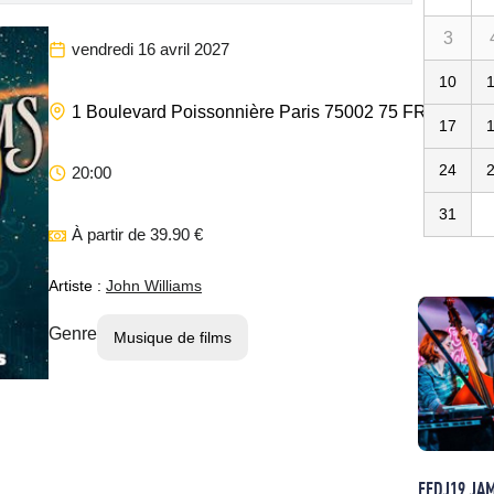
3
vendredi 16 avril 2027
10
Le Grand
1 Boulevard Poissonnière
Paris
75002
75
FR
17
24
20:00
31
À partir de 39.90 €
Artiste :
John Williams
Genre
Musique de films
FEDJ19 JA