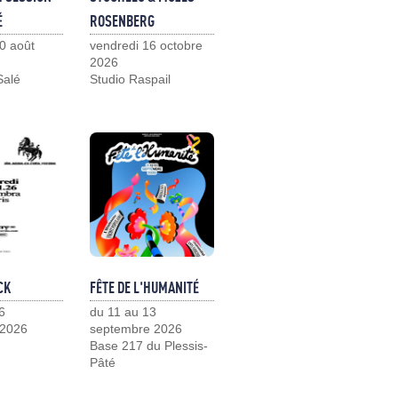
É
ROSENBERG
0 août
vendredi 16 octobre
2026
Salé
Studio Raspail
CK
FÊTE DE L'HUMANITÉ
6
du 11 au 13
 2026
septembre 2026
Base 217 du Plessis-
Pâté