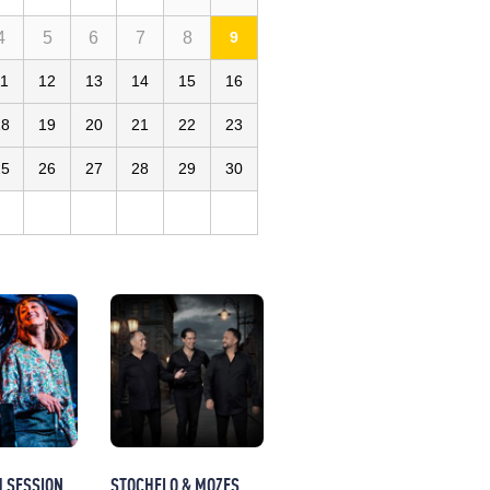
4
5
6
7
8
9
11
12
13
14
15
16
 Rex
18
19
20
21
22
23
25
26
27
28
29
30
M SESSION
STOCHELO & MOZES