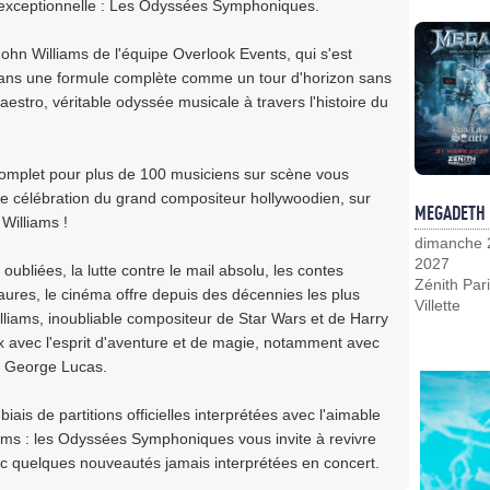
n exceptionnelle : Les Odyssées Symphoniques.
John Williams de l'équipe Overlook Events, qui s'est
dans une formule complète comme un tour d'horizon sans
stro, véritable odyssée musicale à travers l'histoire du
omplet pour plus de 100 musiciens sur scène vous
le célébration du grand compositeur hollywoodien, sur
MEGADETH
 Williams !
dimanche 
2027
 oubliées, la lutte contre le mail absolu, les contes
Zénith Pari
aures, le cinéma offre depuis des décennies les plus
Villette
illiams, inoubliable compositeur de Star Wars et de Harry
ux avec l'esprit d'aventure et de magie, notamment avec
et George Lucas.
iais de partitions officielles interprétées avec l'aimable
iams : les Odyssées Symphoniques vous invite à revivre
ec quelques nouveautés jamais interprétées en concert.