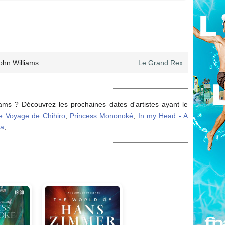
ohn Williams
Le Grand Rex
ams ? Découvrez les prochaines dates d'artistes ayant le
e Voyage de Chihiro
,
Princess Mononoké
,
In my Head - A
ra
,