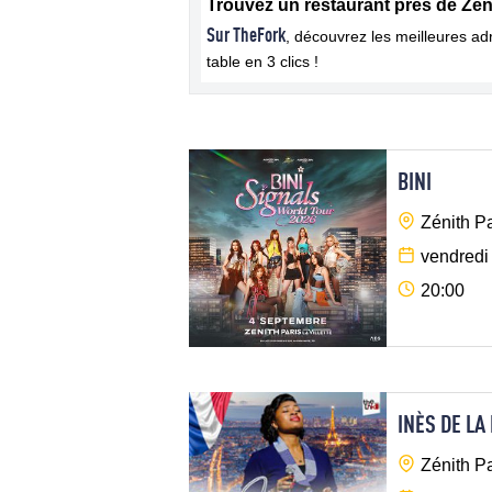
Trouvez un restaurant près de Zénit
Sur TheFork
, découvrez les meilleures a
table en 3 clics !
BINI
Zénith Pa
vendredi
20:00
INÈS DE LA
Zénith Pa