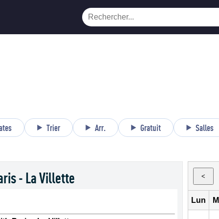
ates
Trier
Arr.
Gratuit
Salles
is - La Villette
<
Lun
M