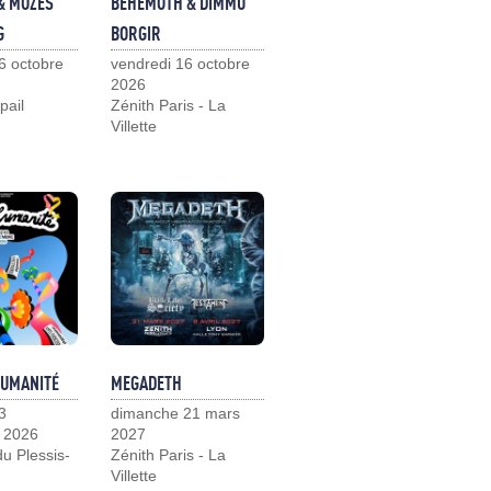
& MOZES
BEHEMOTH & DIMMU
G
BORGIR
6 octobre
vendredi 16 octobre
2026
pail
Zénith Paris - La
Villette
HUMANITÉ
MEGADETH
3
dimanche 21 mars
 2026
2027
u Plessis-
Zénith Paris - La
Villette