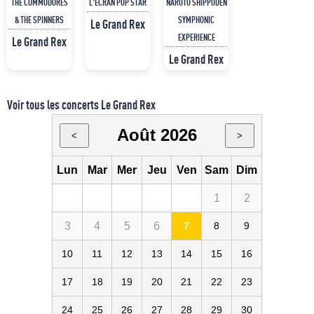
THE COMMODORES
L'ECRAN POP STAR
NARUTO SHIPPUDEN
& THE SPINNERS
SYMPHONIC
Le Grand Rex
EXPERIENCE
Le Grand Rex
Le Grand Rex
Voir tous les concerts Le Grand Rex
Août 2026
<
>
Lun
Mar
Mer
Jeu
Ven
Sam
Dim
1
2
3
4
5
6
7
8
9
10
11
12
13
14
15
16
17
18
19
20
21
22
23
24
25
26
27
28
29
30