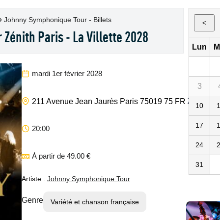
»
Johnny Symphonique Tour - Billets
<
énith Paris - La Villette 2028
Lun
M
mardi 1er février 2028
3
Zénith Pari
211 Avenue Jean Jaurès
Paris
75019
75
FR
10
17
20:00
24
À partir de 49.00 €
31
Artiste :
Johnny Symphonique Tour
Genre
Variété et chanson française