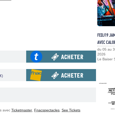
FEDJ19 JA
AVEC CALO
du 05 au 3
2026
Le Baiser 
€)
)
es avec
Ticketmaster
,
Fnacspectacles
,
See Tickets