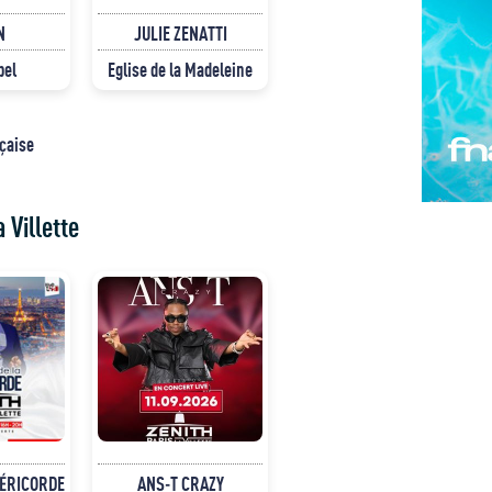
N
JULIE ZENATTI
pel
Eglise de la Madeleine
nçaise
 Villette
SÉRICORDE
ANS-T CRAZY