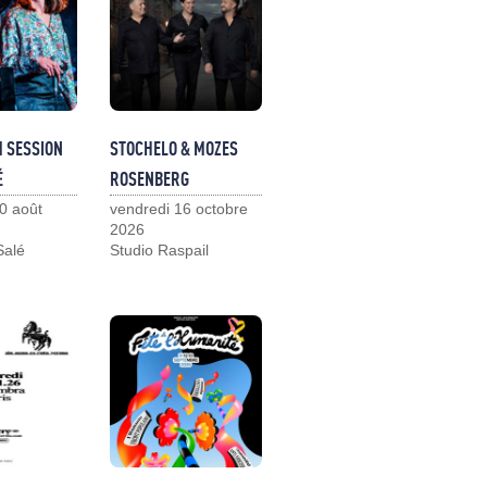
M SESSION
STOCHELO & MOZES
É
ROSENBERG
0 août
vendredi 16 octobre
2026
Salé
Studio Raspail