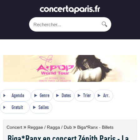
🔍
Agenda
Genre
Dates
Trier
Arr.
Gratuit
Salles
»
»
Concert
Reggae / Ragga / Dub
Biga*Ranx - Billets
Biga*Ranx en concert Zénith Paris - La