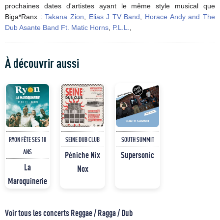
prochaines dates d'artistes ayant le même style musical que
Biga*Ranx :
Takana Zion
,
Elias J TV Band
,
Horace Andy and The
Dub Asante Band Ft. Matic Horns
,
P.L.L.
,
À découvrir aussi
RYON FÊTE SES 10
SEINE DUB CLUB
SOUTH SUMMIT
ANS
Péniche Nix
Supersonic
La
Nox
Maroquinerie
Voir tous les concerts Reggae / Ragga / Dub