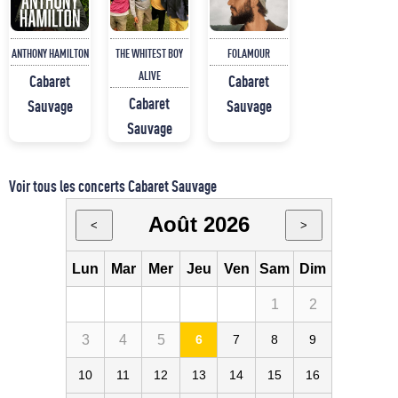
ANTHONY HAMILTON
THE WHITEST BOY
FOLAMOUR
ALIVE
Cabaret
Cabaret
Cabaret
Sauvage
Sauvage
Sauvage
Voir tous les concerts Cabaret Sauvage
Août 2026
<
>
Lun
Mar
Mer
Jeu
Ven
Sam
Dim
1
2
3
4
5
6
7
8
9
10
11
12
13
14
15
16