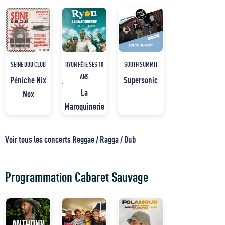
SEINE DUB CLUB
RYON FÊTE SES 10
SOUTH SUMMIT
ANS
Péniche Nix
Supersonic
La
Nox
Maroquinerie
Voir tous les concerts Reggae / Ragga / Dub
Programmation Cabaret Sauvage