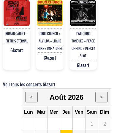
ROMAN CANDLE +
DRUG CHURCH +
TWITCHING
FILTH IS ETERNAL
ALVILDA + LIQUID
TONGUES + PEACE
MIKE + IMMATURES
OF MIND + PENCEY
Glazart
SLOE
Glazart
Glazart
Voir tous les concerts Glazart
Août 2026
<
>
Lun
Mar
Mer
Jeu
Ven
Sam
Dim
1
2