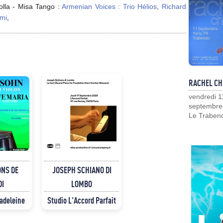
olla - Misa Tango :
Armenian Voices : Trio Hélios
,
Richard
ami
,
RACHEL CH
vendredi 1
septembre
Le Traben
ONS DE
JOSEPH SCHIANO DI
DI
LOMBO
Madeleine
Studio L'Accord Parfait