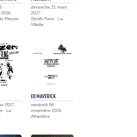
3
dimanche 21 mars
 2026
2027
u Plessis-
Zénith Paris - La
Villette
ED MAVERICK
ai 2027
vendredi 06
s - La
novembre 2026
Alhambra