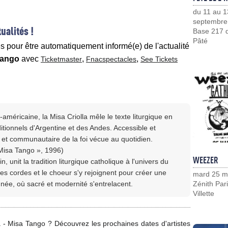
du 11 au 1
septembre
ualités !
Base 217 d
Pâté
es pour être automatiquement informé(e) de l'actualité
 Tango
avec
,
,
Ticketmaster
Fnacspectacles
See Tickets
méricaine, la Misa Criolla mêle le texte liturgique en
itionnels d'Argentine et des Andes. Accessible et
re et communautaire de la foi vécue au quotidien.
 Misa Tango », 1996)
WEEZER
 unit la tradition liturgique catholique à l'univers du
es cordes et le choeur s'y rejoignent pour créer une
mard 25 m
nnée, où sacré et modernité s'entrelacent.
Zénith Pari
Villette
a - Misa Tango ? Découvrez les prochaines dates d'artistes