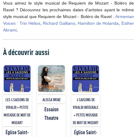
Vous aimez le style musical de Requiem de Mozart - Boléro de
Ravel ? Découvrez les prochaines dates d'artistes ayant le même
style musical que Requiem de Mozart - Boléro de Ravel :
Armenian
Voices : Trio Hélios
,
Richard Galliano
,
Hamilton de Holanda
,
Esther
Abrami
,
À découvrir aussi
LES 4 SAISONS DE
ALISSA WENZ
4 SAISONS DE
VIVALDI + PETITE
VIVALDI INTÉGRALE
Essaion
MUSIQUE DE NUIT DE
+ PETITE MUSIQUE
Theatre
MOZART
DE NUIT DE MOZART
Église Saint-
Église Saint-