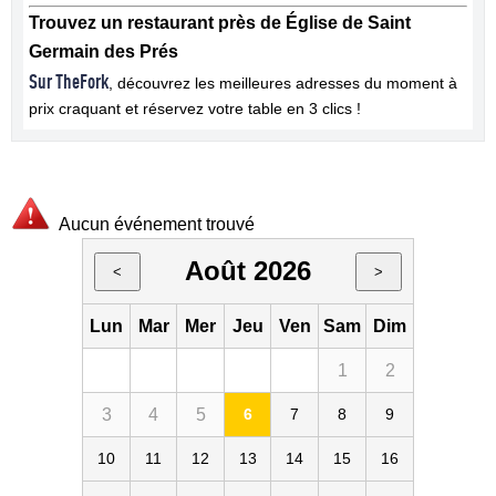
Trouvez un restaurant près de Église de Saint
Germain des Prés
Sur TheFork
, découvrez les meilleures adresses du moment à
prix craquant et réservez votre table en 3 clics !
Aucun événement trouvé
Août 2026
<
>
Lun
Mar
Mer
Jeu
Ven
Sam
Dim
1
2
3
4
5
6
7
8
9
10
11
12
13
14
15
16