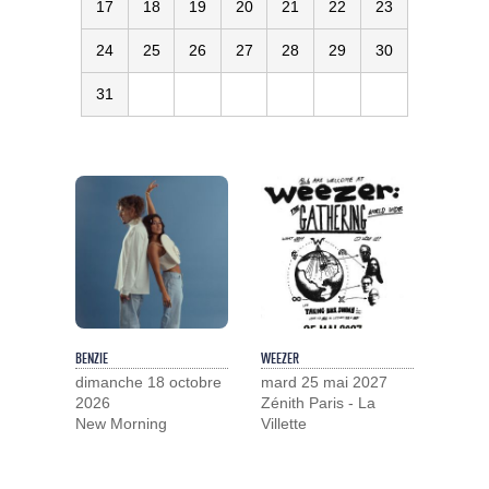
17
18
19
20
21
22
23
24
25
26
27
28
29
30
31
BENZIE
WEEZER
dimanche 18 octobre
mard 25 mai 2027
2026
Zénith Paris - La
New Morning
Villette