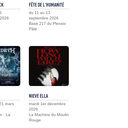
CK
FÊTE DE L'HUMANITÉ
6
du 11 au 13
 2026
septembre 2026
Base 217 du Plessis-
Pâté
NIEVE ELLA
21 mars
mardi 1er décembre
2026
s - La
La Machine du Moulin
Rouge