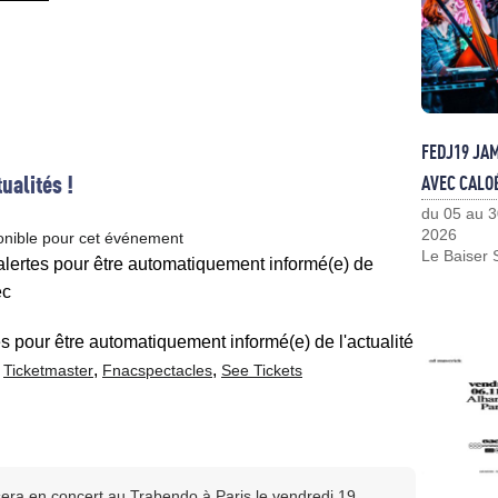
FEDJ19 JA
ualités !
AVEC CALO
du 05 au 3
2026
onible pour cet événement
Le Baiser 
 alertes pour être automatiquement informé(e) de
ec
es pour être automatiquement informé(e) de l'actualité
c
,
,
Ticketmaster
Fnacspectacles
See Tickets
sera en concert au Trabendo à Paris le vendredi 19