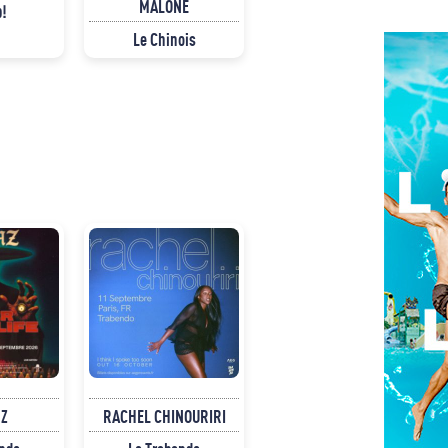
MALONE
p!
Le Chinois
Z
RACHEL CHINOURIRI