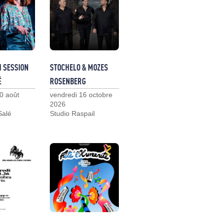
M SESSION
STOCHELO & MOZES
É
ROSENBERG
0 août
vendredi 16 octobre
2026
Salé
Studio Raspail