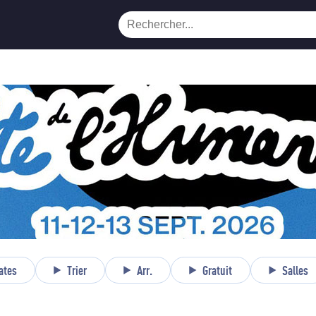
ates
Trier
Arr.
Gratuit
Salles