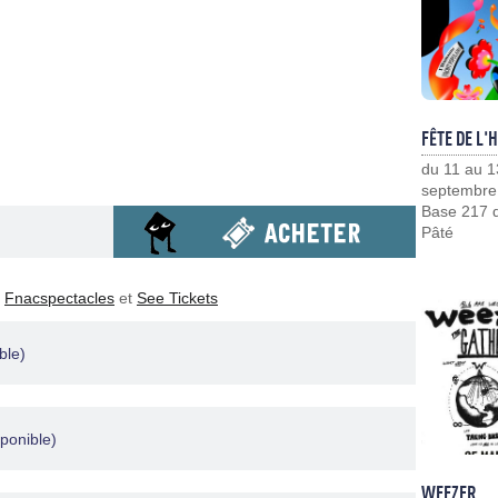
FÊTE DE L'
du 11 au 1
septembre
Base 217 d
Pâté
,
Fnacspectacles
et
See Tickets
ble)
ponible)
WEEZER