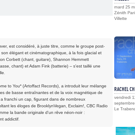
mard 25 m
)
Zénith Pari
Villette
r, est considéré, à juste titre, comme le groupe post-
son élégant et cinématographique, à la fois glacial et
son Corbett (chant, guitare), Shannon Hemmett
sse, chant) et Adam Fink (batterie) – s'est taillé une
le.
ome to You* (Artoffact Records), a introduit leur mélange
RACHEL CH
nes de basse entraînantes et de la voix magnétique de
vendredi 1
, a franchi un cap, figurant dans de nombreux
septembre
oltant les éloges de BrooklynVegan, Exclaim!, CBC Radio
Le Traben
mme la bande originale d'un rêve néon-noir :
t addictif.