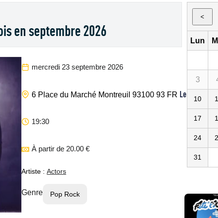
<
ois en septembre 2026
Lun
M
mercredi 23 septembre 2026
3
Le Chinois
6 Place du Marché
Montreuil
93100
93
FR
10
17
19:30
24
À partir de 20.00 €
31
Artiste :
Actors
Genre
Pop Rock