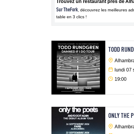
Trouvez un restaurant près de Al
Sur TheFork
, découvrez les meilleures a
table en 3 clics !
TODD RUN
Alhambra
lundi 07
19:00
ONLY THE 
Alhambra