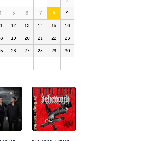
1
2
4
5
6
7
8
9
11
12
13
14
15
16
18
19
20
21
22
23
25
26
27
28
29
30