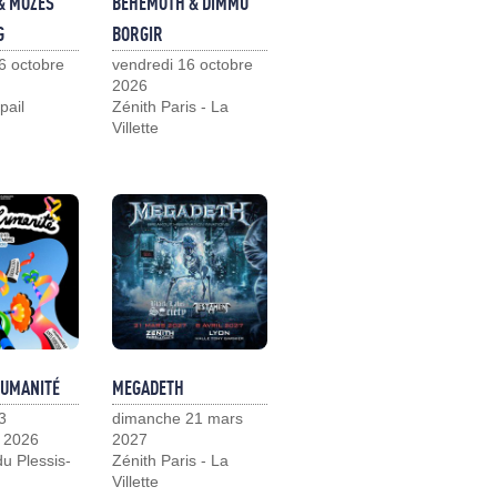
& MOZES
BEHEMOTH & DIMMU
G
BORGIR
6 octobre
vendredi 16 octobre
2026
pail
Zénith Paris - La
Villette
HUMANITÉ
MEGADETH
3
dimanche 21 mars
 2026
2027
u Plessis-
Zénith Paris - La
Villette