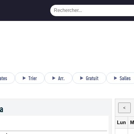
ates
Trier
Arr.
Gratuit
Salles
a
<
Lun
M