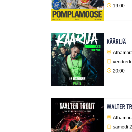
19:00
KÄÄRIJÄ
Alhambra
vendredi
20:00
WALTER T
Alhambra
samedi 2