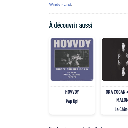
Winder-Lind
,
À découvrir aussi
HOVVDY
ORA COGAN +
MALO
Pop Up!
Le Chin