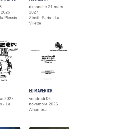
3
dimanche 21 mars
 2026
2027
u Plessis-
Zénith Paris - La
Villette
ED MAVERICK
ai 2027
vendredi 06
s - La
novembre 2026
Alhambra