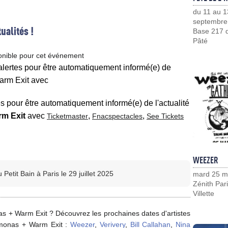
du 11 au 1
septembre
ualités !
Base 217 d
Pâté
onible pour cet événement
 alertes pour être automatiquement informé(e) de
arm Exit avec
es pour être automatiquement informé(e) de l'actualité
m Exit
avec
,
,
Ticketmaster
Fnacspectacles
See Tickets
WEEZER
etit Bain à Paris le 29 juillet 2025
mard 25 m
Zénith Pari
Villette
s + Warm Exit ? Découvrez les prochaines dates d'artistes
monas + Warm Exit :
Weezer
,
Verivery
,
Bill Callahan
,
Nina