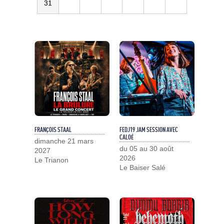
31
FRANÇOIS STAAL
FEDJ19 JAM SESSION AVEC
CALOÉ
dimanche 21 mars
du 05 au 30 août
2027
2026
Le Trianon
Le Baiser Salé