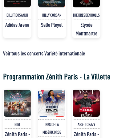
DILJIT DOSANJH
BILLY CORGAN
THE DRESDEN DOLLS
Adidas Arena
Salle Pleyel
Elysée
Montmartre
Voir tous les concerts Variété internationale
Programmation Zénith Paris - La Villette
BINI
INÈS DE LA
ANS-T CRAZY
MISÉRICORDE
Zénith Paris -
Zénith Paris -