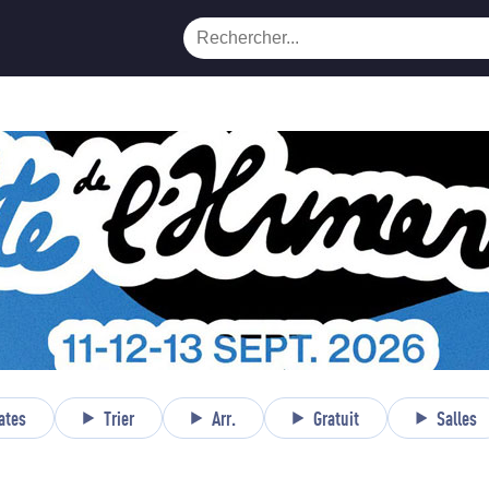
ates
Trier
Arr.
Gratuit
Salles