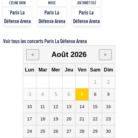
CÉLINE DION
MUSE
JOÉ DWÈT FILÉ
Paris La
Paris La
Paris La
Défense Arena
Défense Arena
Défense Arena
Voir tous les concerts Paris La Défense Arena
Août 2026
<
>
Lun
Mar
Mer
Jeu
Ven
Sam
Dim
1
2
3
4
5
6
7
8
9
10
11
12
13
14
15
16
17
18
19
20
21
22
23
24
25
26
27
28
29
30