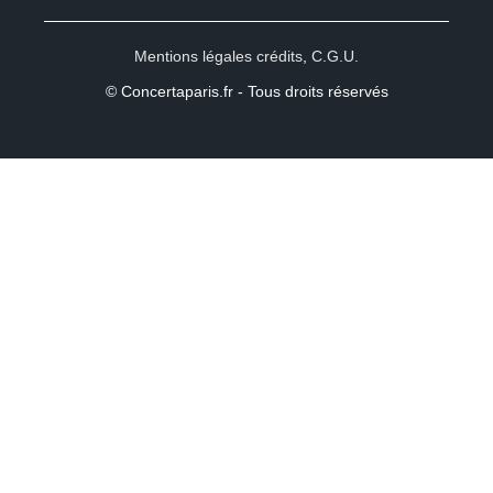
Mentions légales crédits
,
C.G.U.
© Concertaparis.fr - Tous droits réservés