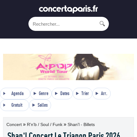
🔍
Agenda
Genre
Dates
Trier
Arr.
Gratuit
Salles
»
»
Concert
R'n'b / Soul / Funk
Shan'l - Billets
Shan'l Concert Le Trianon Paris 2026