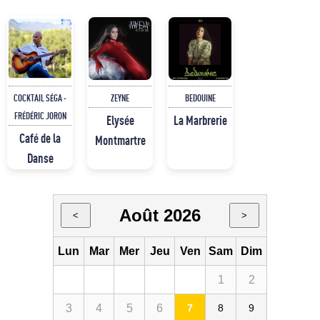
COCKTAIL SÉGA -
ZEYNE
BEDOUINE
FRÉDÉRIC JORON
Elysée
La Marbrerie
Café de la
Montmartre
Danse
Août 2026
<
>
Lun
Mar
Mer
Jeu
Ven
Sam
Dim
1
2
3
4
5
6
7
8
9