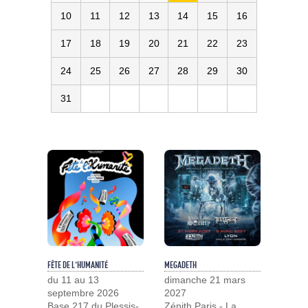
10
11
12
13
14
15
16
17
18
19
20
21
22
23
24
25
26
27
28
29
30
31
FÊTE DE L'HUMANITÉ
MEGADETH
du 11 au 13
dimanche 21 mars
septembre 2026
2027
Base 217 du Plessis-
Zénith Paris - La