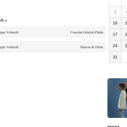
3
li »
10
ppe Voltarelli
Consulat Général d'Italie
17
24
ppe Voltarelli
Maison de l'Italie
31