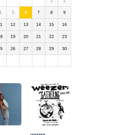
1
2
4
5
6
7
8
9
11
12
13
14
15
16
18
19
20
21
22
23
25
26
27
28
29
30