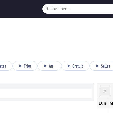
ates
Trier
Arr.
Gratuit
Salles
<
Lun
M