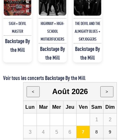
SIGH + DEVIL
HIGHWAY + HIGH-
THE DEVIL AND THE
MASTER
SCHOOL
ALMIGHTY BLUES +
MOTHERFUCKERS
SKYJOGGERS
Backstage By
Backstage By
Backstage By
the Mill
the Mill
the Mill
Voir tous les concerts Backstage By the Mill
Août 2026
<
>
Lun
Mar
Mer
Jeu
Ven
Sam
Dim
1
2
3
4
5
6
7
8
9