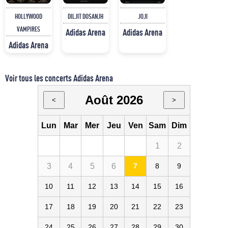
HOLLYWOOD
DILJIT DOSANJH
JOJI
VAMPIRES
Adidas Arena
Adidas Arena
Adidas Arena
Voir tous les concerts Adidas Arena
Août 2026
<
>
Lun
Mar
Mer
Jeu
Ven
Sam
Dim
1
2
3
4
5
6
7
8
9
10
11
12
13
14
15
16
17
18
19
20
21
22
23
24
25
26
27
28
29
30