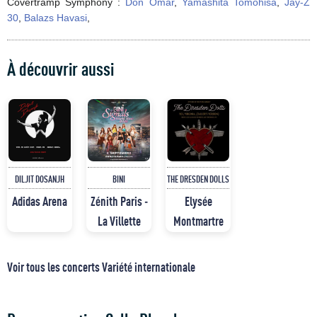
Covertramp Symphony :
Don Omar
,
Yamashita Tomohisa
,
Jaÿ-Z
30
,
Balazs Havasi
,
À découvrir aussi
DILJIT DOSANJH
BINI
THE DRESDEN DOLLS
Adidas Arena
Zénith Paris -
Elysée
La Villette
Montmartre
Voir tous les concerts Variété internationale