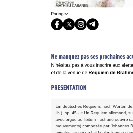
Partagez
Ne manquez pas ses prochaines act
N'hésitez pas à vous inscrire aux alert
et de la venue de
Requiem de Brahm
PRESENTATION
Ein deutsches Requiem, nach Worten der h
lib.), op. 45 - « Un Requiem allemand, sur
avec orgue ad libitum - est une oeuvre sa
mouvements) composée par Johannes Bra
minutes, ce qui en fait la plus longue co