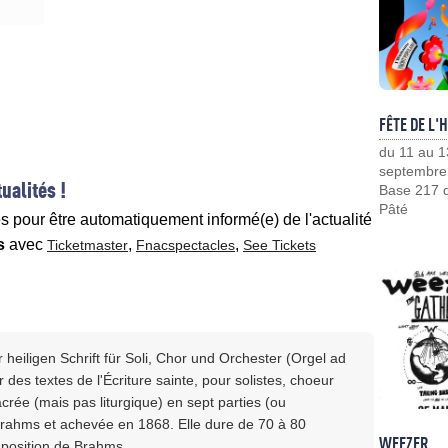
FÊTE DE L'
du 11 au 1
septembre
ualités !
Base 217 d
Pâté
es pour être automatiquement informé(e) de l'actualité
s
avec
,
,
Ticketmaster
Fnacspectacles
See Tickets
eiligen Schrift für Soli, Chor und Orchester (Orgel ad
 des textes de l'Écriture sainte, pour solistes, choeur
crée (mais pas liturgique) en sept parties (ou
hms et achevée en 1868. Elle dure de 70 à 80
WEEZER
mposition de Brahms.