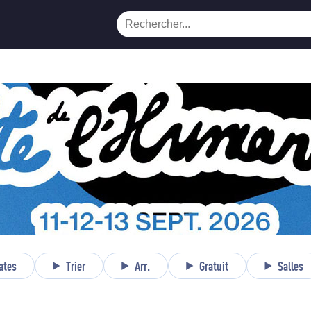
ates
Trier
Arr.
Gratuit
Salles