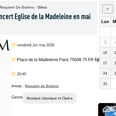
Requiem De Brahms - Billets
<
cert Eglise de la Madeleine en mai
Lun
M
3
vendredi 1er mai 2026
10
Eglise de la 
Place de la Madeleine
Paris
75008
75
FR
17
24
20:45
31
Artiste :
Requiem de Brahms
Genre
Musique classique et Opéra