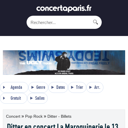
🔍
Agenda
Genre
Dates
Trier
Arr.
Gratuit
Salles
»
»
Concert
Pop Rock
Ditter - Billets
Ditter en concert La Maroquinerie le 13