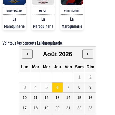
KENNY MASON
MISSIO
VIOLET GROHL
La
La
La
Maroquinerie
Maroquinerie
Maroquinerie
Voir tous les concerts La Maroquinerie
Août 2026
<
>
Lun
Mar
Mer
Jeu
Ven
Sam
Dim
1
2
3
4
5
6
7
8
9
10
11
12
13
14
15
16
17
18
19
20
21
22
23