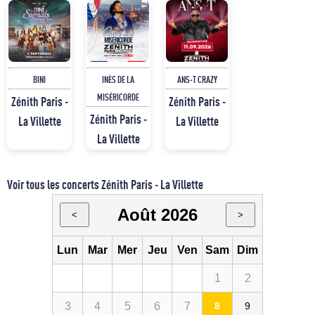
BINI
INÈS DE LA
ANS-T CRAZY
MISÉRICORDE
Zénith Paris -
Zénith Paris -
Zénith Paris -
La Villette
La Villette
La Villette
Voir tous les concerts Zénith Paris - La Villette
Août 2026
<
>
Lun
Mar
Mer
Jeu
Ven
Sam
Dim
1
2
3
4
5
6
7
8
9