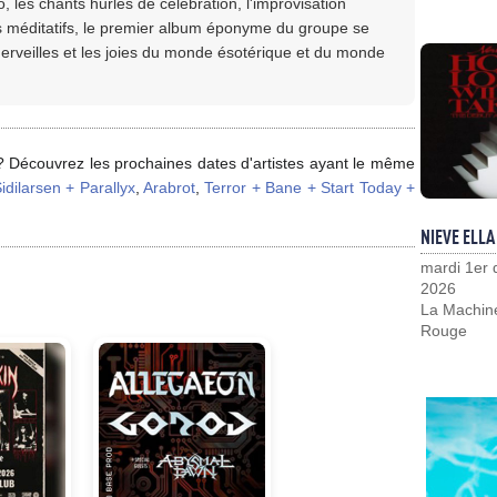
 les chants hurlés de célébration, l'improvisation
s méditatifs, le premier album éponyme du groupe se
erveilles et les joies du monde ésotérique et du monde
 ? Découvrez les prochaines dates d'artistes ayant le même
idilarsen + Parallyx
,
Arabrot
,
Terror + Bane + Start Today +
NIEVE ELLA
mardi 1er
2026
La Machin
Rouge