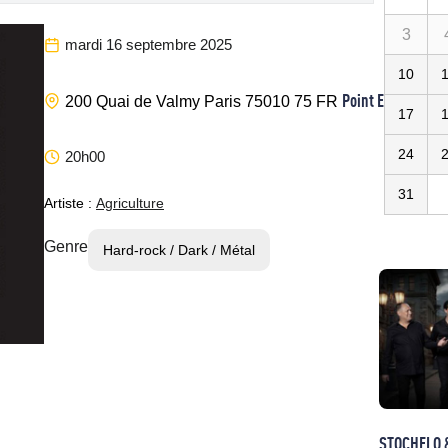
3
mardi 16 septembre 2025
10
Point Ephemere
200 Quai de Valmy
Paris
75010
75
FR
17
24
20h00
31
Artiste :
Agriculture
Genre
Hard-rock / Dark / Métal
STOCHELO 