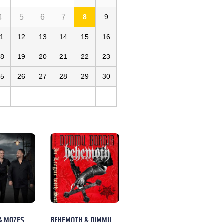
4
5
6
7
8
9
11
12
13
14
15
16
18
19
20
21
22
23
25
26
27
28
29
30
& MOZES
BEHEMOTH & DIMMU