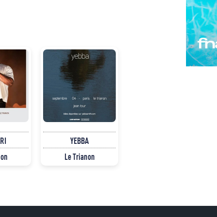
RI
YEBBA
non
Le Trianon