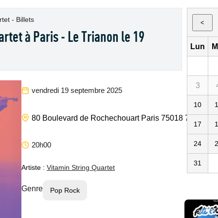
et - Billets
<
rtet à Paris - Le Trianon le 19
Lun
M
3
vendredi 19 septembre 2025
10
Le 
80 Boulevard de Rochechouart
Paris
75018
75
FR
17
24
20h00
31
Artiste :
Vitamin String Quartet
Genre
Pop Rock