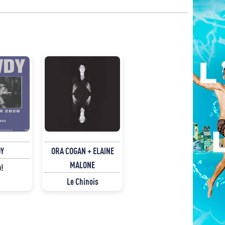
Y
ORA COGAN + ELAINE
MALONE
p!
Le Chinois