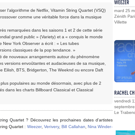
WEEZER
er l'algorithme de Netflix, Vitamin String Quartet (VSQ)
mard 25 m
Zénith Pari
al crossover comme une véritable force dans la musique
Villette
rès remarquées dans les saisons 1 et 2 de cette série
dial grand public » (Variety) et a « conquis le monde
Le New York Observer a écrit : « Les tubes
sions classiques de la pop tendance. »
créé de nouveaux arrangements autour du phénomène
t des versions envoûtantes et audacieuses de sa musique,
illie Eilish, BTS, Bridgerton, The Weeknd ou encore Daft
 plus populaires au monde désormais, avec plus de 2
s dans les charts Billboard Classical et Classical
RACHEL CH
vendredi 1
septembre
Le Traben
ring Quartet ? Découvrez les prochaines dates d'artistes
ring Quartet :
Weezer
,
Verivery
,
Bill Callahan
,
Nina Winder-