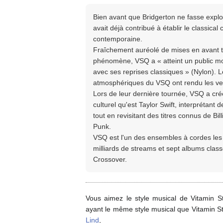
Bien avant que Bridgerton ne fasse explos
avait déjà contribué à établir le classic
contemporaine.
Fraîchement auréolé de mises en avant t
phénomène, VSQ a « atteint un public mon
avec ses reprises classiques » (Nylon). 
atmosphériques du VSQ ont rendu les ver
Lors de leur dernière tournée, VSQ a 
culturel qu'est Taylor Swift, interprétan
tout en revisitant des titres connus de B
Punk.
VSQ est l'un des ensembles à cordes les
milliards de streams et sept albums classé
Crossover.
Vous aimez le style musical de Vitamin St
ayant le même style musical que Vitamin St
Lind
,