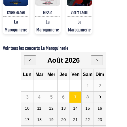
KENNY MASON
MISSIO
VIOLET GROHL
La
La
La
Maroquinerie
Maroquinerie
Maroquinerie
Voir tous les concerts La Maroquinerie
Août 2026
<
>
Lun
Mar
Mer
Jeu
Ven
Sam
Dim
1
2
3
4
5
6
7
8
9
10
11
12
13
14
15
16
17
18
19
20
21
22
23