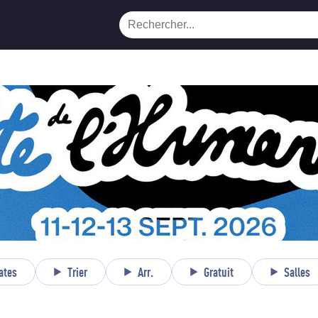
ates
Trier
Arr.
Gratuit
Salles