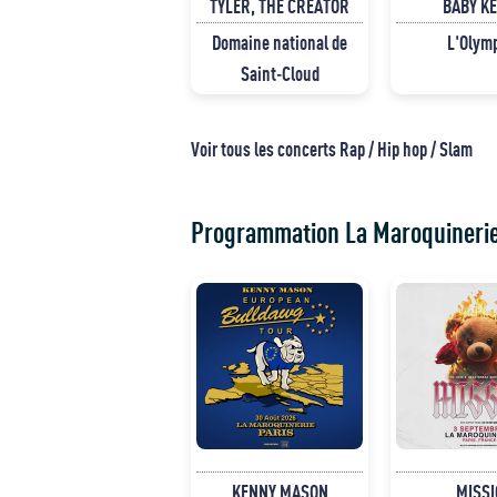
TYLER, THE CREATOR
BABY K
Domaine national de
L'Olym
Saint-Cloud
Voir tous les concerts Rap / Hip hop / Slam
Programmation La Maroquineri
KENNY MASON
MISSI