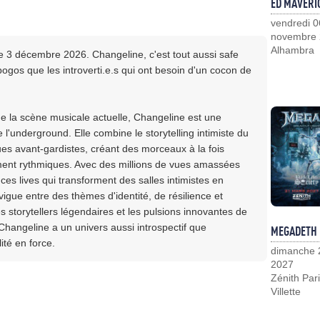
ED MAVERI
vendredi 0
novembre
Alhambra
e 3 décembre 2026. Changeline, c'est tout aussi safe
pogos que les introverti.e.s qui ont besoin d'un cocon de
e la scène musicale actuelle, Changeline est une
e l'underground. Elle combine le storytelling intimiste du
es avant-gardistes, créant des morceaux à la fois
ement rythmiques. Avec des millions de vues amassées
es lives qui transforment des salles intimistes en
ue entre des thèmes d'identité, de résilience et
s storytellers légendaires et les pulsions innovantes de
hangeline a un univers aussi introspectif que
MEGADETH
ité en force.
dimanche 
2027
Zénith Pari
Villette