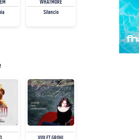
EEM
WHATMORE
pia
Silencio
e
O
VIOLET GROHL