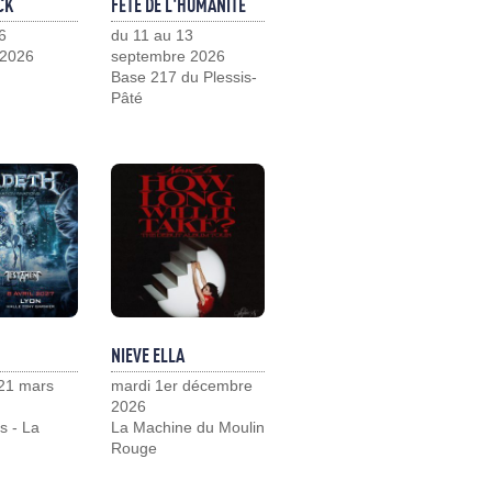
CK
FÊTE DE L'HUMANITÉ
6
du 11 au 13
 2026
septembre 2026
Base 217 du Plessis-
Pâté
NIEVE ELLA
21 mars
mardi 1er décembre
2026
s - La
La Machine du Moulin
Rouge