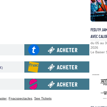
FEDJ19 JA
AVEC CALO
du 05 au 3
2026
Le Baiser 
€)
aster
,
Fnacspectacles
,
See Tickets