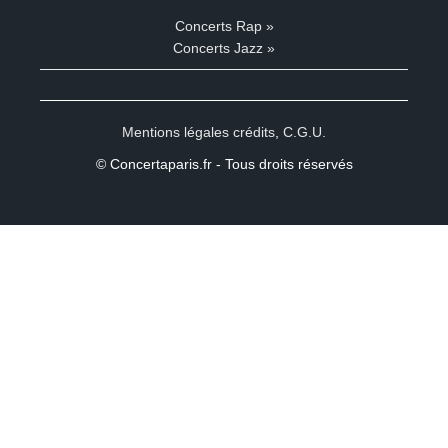
Concerts Rap »
Concerts Jazz »
Mentions légales crédits
,
C.G.U.
© Concertaparis.fr - Tous droits réservés