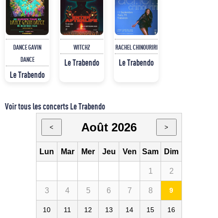
DANCE GAVIN
WITCHZ
RACHEL CHINOURIRI
DANCE
Le Trabendo
Le Trabendo
Le Trabendo
Voir tous les concerts Le Trabendo
Août 2026
<
>
Lun
Mar
Mer
Jeu
Ven
Sam
Dim
1
2
3
4
5
6
7
8
9
10
11
12
13
14
15
16