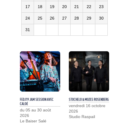
17
18
19
20
21
22
23
24
25
26
27
28
29
30
31
FEDJ19 JAM SESSION AVEC
STOCHELO & MOZES ROSENBERG
CALOÉ
vendredi 16 octobre
du 05 au 30 août
2026
2026
Studio Raspail
Le Baiser Salé