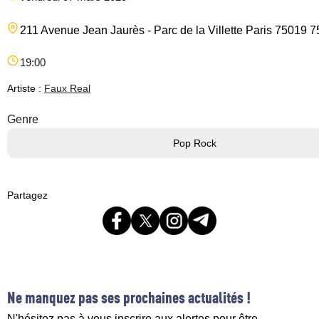
211 Avenue Jean Jaurès - Parc de la Villette
Paris
75019
7
19:00
Artiste :
Faux Real
Genre
Pop Rock
Partagez
Ne manquez pas ses prochaines actualités !
N'hésitez pas à vous inscrire aux alertes pour être