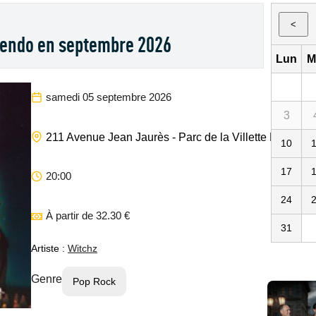
<
bendo en septembre 2026
Lun
M
samedi 05 septembre 2026
3
211 Avenue Jean Jaurès - Parc de la Villette
Paris
75
10
17
20:00
24
À partir de 32.30 €
31
Artiste :
Witchz
Genre
Pop Rock