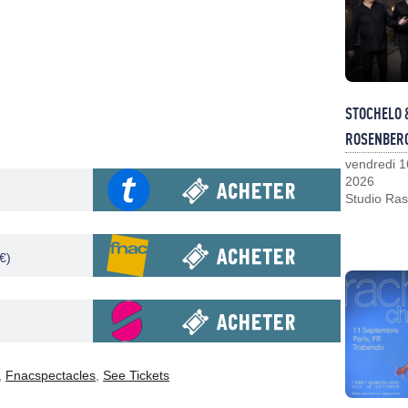
STOCHELO 
ROSENBER
vendredi 1
2026
Studio Ras
€)
,
Fnacspectacles
,
See Tickets