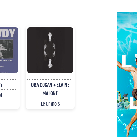
Y
ORA COGAN + ELAINE
MALONE
p!
Le Chinois