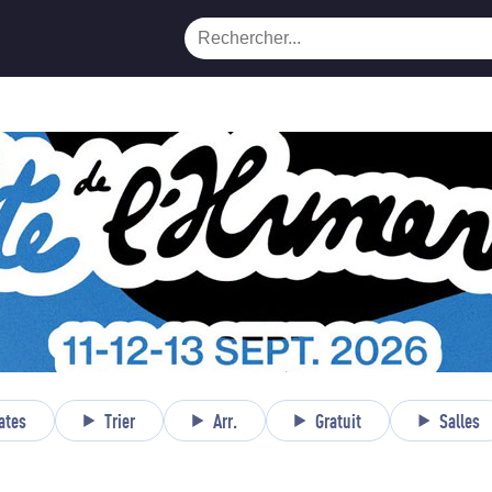
ates
Trier
Arr.
Gratuit
Salles