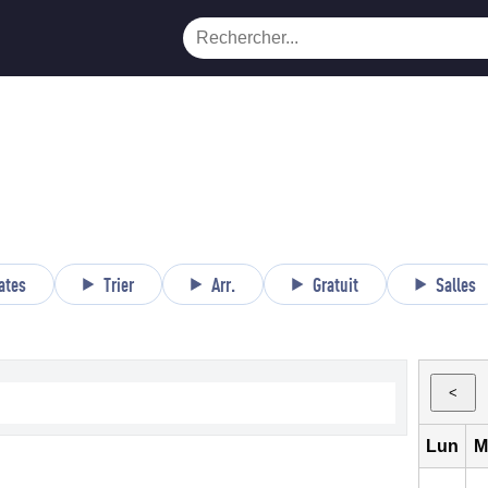
ates
Trier
Arr.
Gratuit
Salles
<
Lun
M