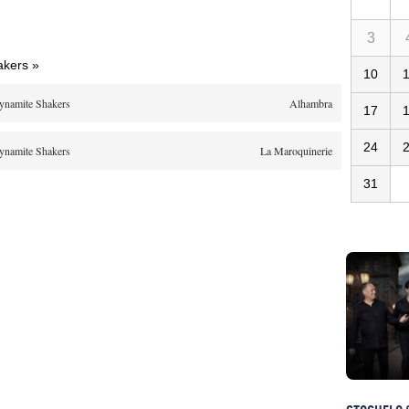
3
akers »
10
ynamite Shakers
Alhambra
17
24
ynamite Shakers
La Maroquinerie
31