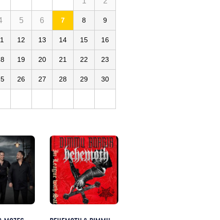
1
2
4
5
6
7
8
9
11
12
13
14
15
16
18
19
20
21
22
23
25
26
27
28
29
30