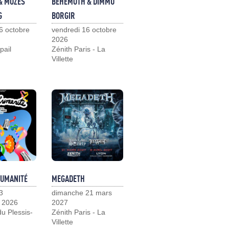
& MOZES
BEHEMOTH & DIMMU
G
BORGIR
6 octobre
vendredi 16 octobre
2026
pail
Zénith Paris - La
Villette
HUMANITÉ
MEGADETH
3
dimanche 21 mars
 2026
2027
u Plessis-
Zénith Paris - La
Villette