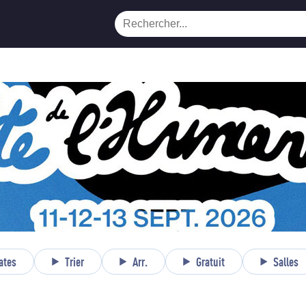
ates
Trier
Arr.
Gratuit
Salles