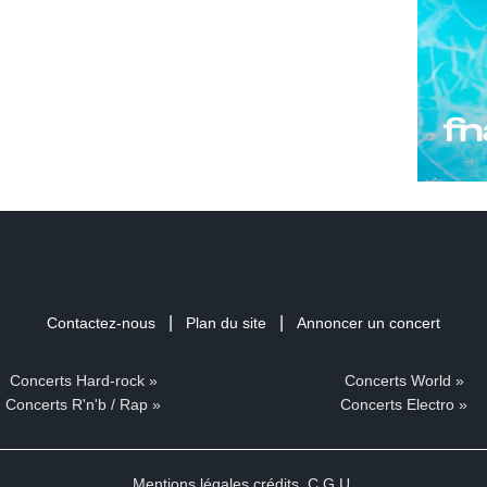
|
|
Contactez-nous
Plan du site
Annoncer un concert
Concerts Hard-rock »
Concerts World »
Concerts R'n'b / Rap »
Concerts Electro »
Mentions légales crédits
,
C.G.U.