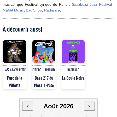
musical que Festival Lyrique de Paris :
Saazbuzz Jazz Festival
,
MaMA Music
,
Bag'Show
,
Radiance
,
À découvrir aussi
JAZZ À LA VILLETTE
FÊTE DE L'HUMANITÉ
RADIANCE
Parc de la
Base 217 du
La Boule Noire
Villette
Plessis-Pâté
Août 2026
<
>