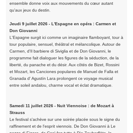
ensemble donne voix aux mouvements du cœur autant
qu'aux jeux du destin.
Jeudi 9 juillet 2026 - L'Espagne en opéra : Carmen et
Don Giovanni
L'Espagne surgit ici comme un imaginaire flamboyant, tour à
tour populaire, sensuel, théâtral et mélancolique. Autour de
Carmen, d'Il barbiere di Siviglia et de Don Giovanni, le
programme fait dialoguer les figures de la séduction, de la
liberté, du panache et du désir. Aux côtés de Bizet, Rossini
et Mozart, les Canciones populares de Manuel de Falla et
Granada d' Agustín Lara prolongent ce voyage musical
entre soleil andalou, charme vocal et éclat dramatique.
Samedi 11 juillet 2026 - Nuit Viennoise : de Mozart à
Strauss
Le festival s'achève sur une soirée placée sous le signe du
raffinement et de l'esprit viennois. De Don Giovanni à Le
nozze di Figaro, de Così fan tutte à Die Zauberflöte, la