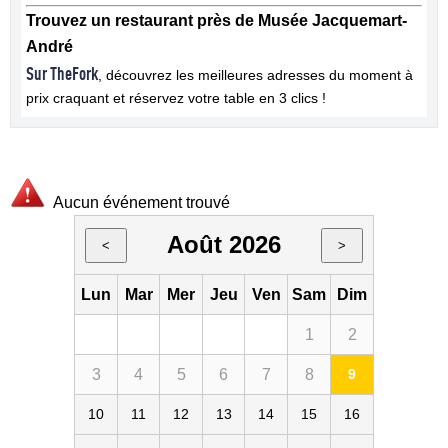
Trouvez un restaurant près de Musée Jacquemart-
André
Sur TheFork
, découvrez les meilleures adresses du moment à
prix craquant et réservez votre table en 3 clics !
Aucun événement trouvé
Août 2026
<
>
Lun
Mar
Mer
Jeu
Ven
Sam
Dim
1
2
3
4
5
6
7
8
9
10
11
12
13
14
15
16