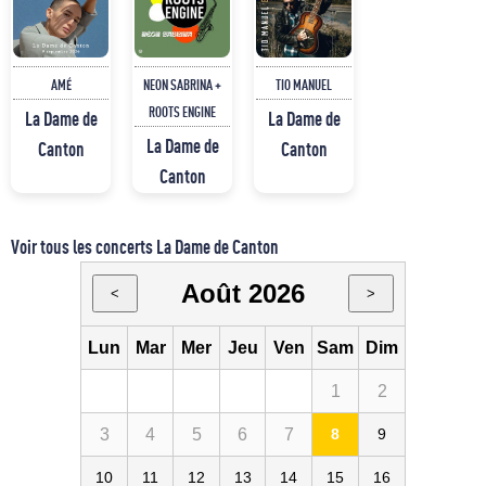
AMÉ
NEON SABRINA +
TIO MANUEL
ROOTS ENGINE
La Dame de
La Dame de
La Dame de
Canton
Canton
Canton
Voir tous les concerts La Dame de Canton
Août 2026
<
>
Lun
Mar
Mer
Jeu
Ven
Sam
Dim
1
2
3
4
5
6
7
8
9
10
11
12
13
14
15
16