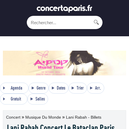
🔍
Agenda
Genre
Dates
Trier
Arr.
Gratuit
Salles
»
»
Concert
Musique Du Monde
Lani Rabah - Billets
Lani Rabah Concert Le Bataclan Paris