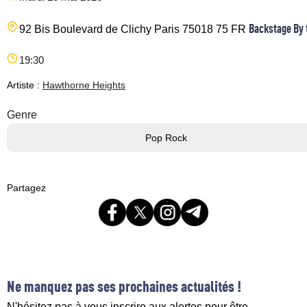
Backstage By 
92 Bis Boulevard de Clichy
Paris
75018
75
FR
19:30
Artiste :
Hawthorne Heights
Genre
Pop Rock
Partagez
Ne manquez pas ses prochaines actualités !
N'hésitez pas à vous inscrire aux alertes pour être