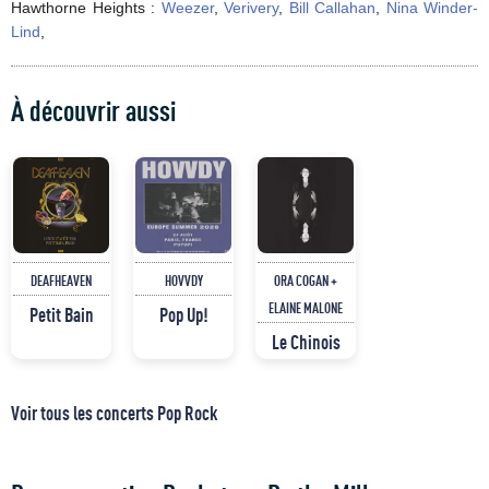
Hawthorne Heights :
Weezer
,
Verivery
,
Bill Callahan
,
Nina Winder-
Lind
,
À découvrir aussi
DEAFHEAVEN
HOVVDY
ORA COGAN +
ELAINE MALONE
Petit Bain
Pop Up!
Le Chinois
Voir tous les concerts Pop Rock