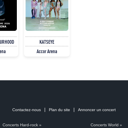
OURHOOD
KATSEYE
rena
Accor Arena
|
|
Contactez-nous
Plan du site
Annoncer un concert
Concerts Hard-rock »
Concerts World »