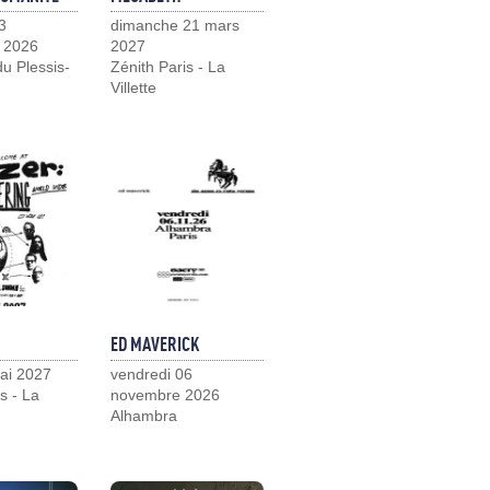
3
dimanche 21 mars
 2026
2027
u Plessis-
Zénith Paris - La
Villette
ED MAVERICK
ai 2027
vendredi 06
s - La
novembre 2026
Alhambra