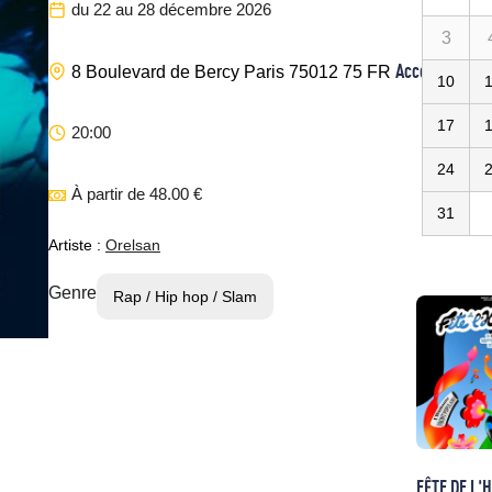
du 22 au 28 décembre 2026
3
Accor Arena
8 Boulevard de Bercy
Paris
75012
75
FR
10
17
20:00
24
À partir de 48.00 €
31
Artiste :
Orelsan
Genre
Rap / Hip hop / Slam
FÊTE DE L'