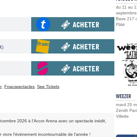
du 11 au 1
septembre
Base 217 d
Pâté
€)
r
,
Fnacspectacles
,
See Tickets
WEEZER
mard 25 m
Zénith Pari
Villette
écembre 2026 à l'Accor Arena avec un spectacle inédit,
 vivre l'événement incontournable de l'année !