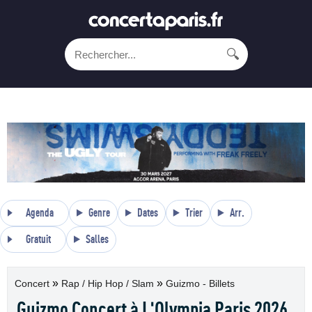
🔍
Agenda
Genre
Dates
Trier
Arr.
Gratuit
Salles
»
»
Concert
Rap / Hip Hop / Slam
Guizmo - Billets
Guizmo Concert à L'Olympia Paris 2026